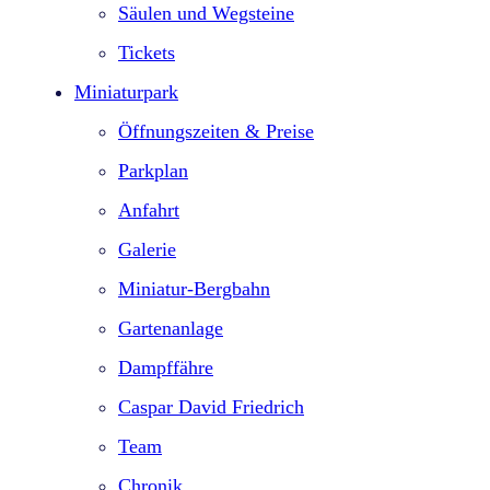
Säulen und Wegsteine
Tickets
Miniaturpark
Öffnungszeiten & Preise
Parkplan
Anfahrt
Galerie
Miniatur-Bergbahn
Gartenanlage
Dampffähre
Caspar David Friedrich
Team
Chronik