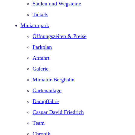
Säulen und Wegsteine
Tickets
Miniaturpark
Öffnungszeiten & Preise
Parkplan
Anfahrt
Galerie
Miniatur-Bergbahn
Gartenanlage
Dampffähre
Caspar David Friedrich
Team
Chronik