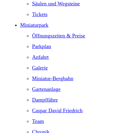
Säulen und Wegsteine
Tickets
Miniaturpark
Öffnungszeiten & Preise
Parkplan
Anfahrt
Galerie
Miniatur-Bergbahn
Gartenanlage
Dampffähre
Caspar David Friedrich
Team
Chronik