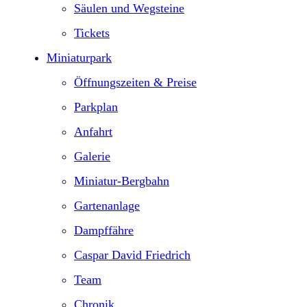
Säulen und Wegsteine
Tickets
Miniaturpark
Öffnungszeiten & Preise
Parkplan
Anfahrt
Galerie
Miniatur-Bergbahn
Gartenanlage
Dampffähre
Caspar David Friedrich
Team
Chronik