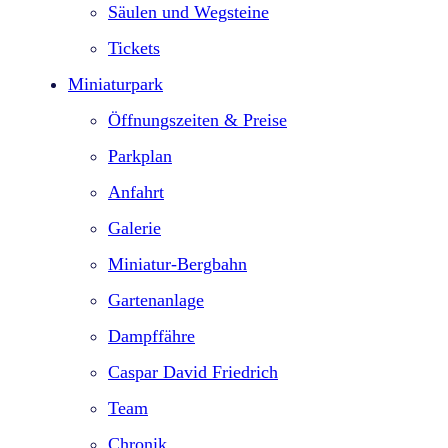
Säulen und Wegsteine
Tickets
Miniaturpark
Öffnungszeiten & Preise
Parkplan
Anfahrt
Galerie
Miniatur-Bergbahn
Gartenanlage
Dampffähre
Caspar David Friedrich
Team
Chronik