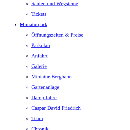
Säulen und Wegsteine
Tickets
Miniaturpark
Öffnungszeiten & Preise
Parkplan
Anfahrt
Galerie
Miniatur-Bergbahn
Gartenanlage
Dampffähre
Caspar David Friedrich
Team
Chronik