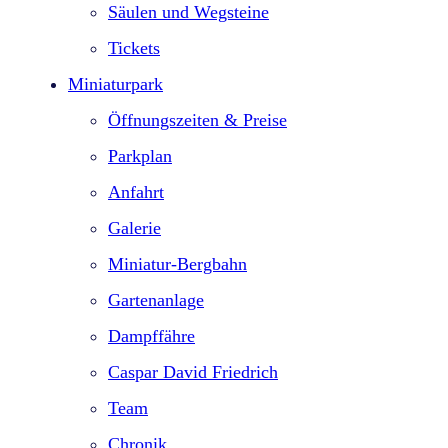
Säulen und Wegsteine
Tickets
Miniaturpark
Öffnungszeiten & Preise
Parkplan
Anfahrt
Galerie
Miniatur-Bergbahn
Gartenanlage
Dampffähre
Caspar David Friedrich
Team
Chronik