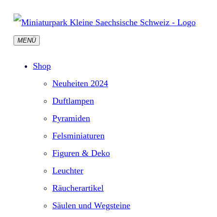
Zum
Inhalt
MENÜ
springen
Shop
Neuheiten 2024
Duftlampen
Pyramiden
Felsminiaturen
Figuren & Deko
Leuchter
Räucherartikel
Säulen und Wegsteine