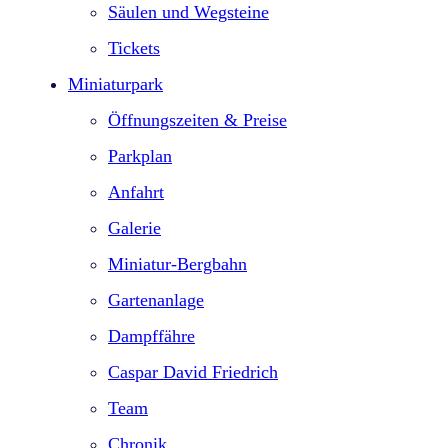
Säulen und Wegsteine
Tickets
Miniaturpark
Öffnungszeiten & Preise
Parkplan
Anfahrt
Galerie
Miniatur-Bergbahn
Gartenanlage
Dampffähre
Caspar David Friedrich
Team
Chronik