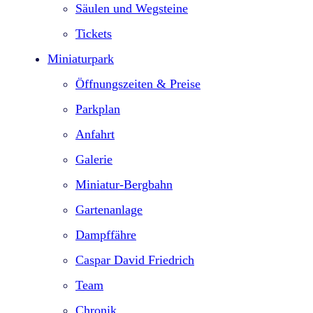
Säulen und Wegsteine
Tickets
Miniaturpark
Öffnungszeiten & Preise
Parkplan
Anfahrt
Galerie
Miniatur-Bergbahn
Gartenanlage
Dampffähre
Caspar David Friedrich
Team
Chronik